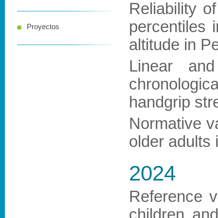
Reliability 
percentiles 
Proyectos
altitude in P
Linear and
chronologic
handgrip str
Normative va
older adults 
2024
Reference va
children an