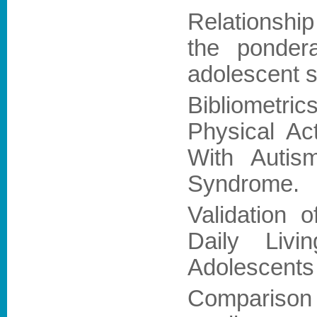
Relationshi
the pondera
adolescent 
Bibliometri
Physical Ac
With Autis
Syndrome
.
Validation 
Daily Liv
Adolescents
Comparison 